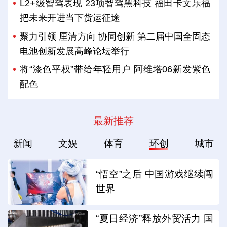
L2+级智驾表现 23项智驾黑科技 福田卡文乐福
把未来开进当下货运征途
聚力引领 厘清方向 协同创新 第二届中国全固态
电池创新发展高峰论坛举行
将“漆色平权”带给年轻用户 阿维塔06新发紫色
配色
最新推荐
新闻
文娱
体育
环创
城市
“悟空”之后 中国游戏继续闯
世界
“夏日经济”释放外贸活力 国