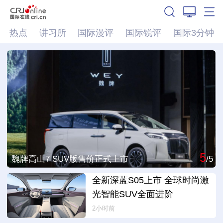
热点
讲习所
国际漫评
国际锐评
国际3分钟
5
/5
魏牌高山7 SUV版售价正式上市
/5
全新深蓝S05上市 全球时尚激
光智能SUV全面进阶
2小时前