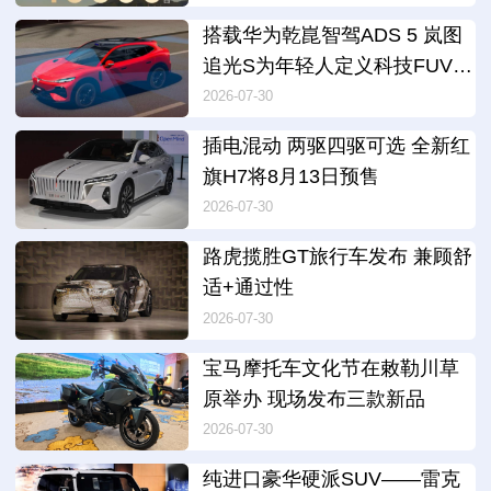
搭载华为乾崑智驾ADS 5 岚图
追光S为年轻人定义科技FUV新
品类
2026-07-30
插电混动 两驱四驱可选 全新红
旗H7将8月13日预售
2026-07-30
路虎揽胜GT旅行车发布 兼顾舒
适+通过性
2026-07-30
宝马摩托车文化节在敕勒川草
原举办 现场发布三款新品
2026-07-30
纯进口豪华硬派SUV——雷克