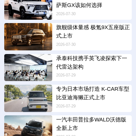
萨斯GX该如何选择
2026-07-30
旗舰级体量感 极氪9X五座版正
式上市
2026-07-30
承泰科技携手英飞凌探索下一
代雷达架构
2026-07-29
专为日本市场打造 K-CAR车型
比亚迪海獭正式上市
2026-07-29
一汽丰田普拉多WALD沃德版
全新上市