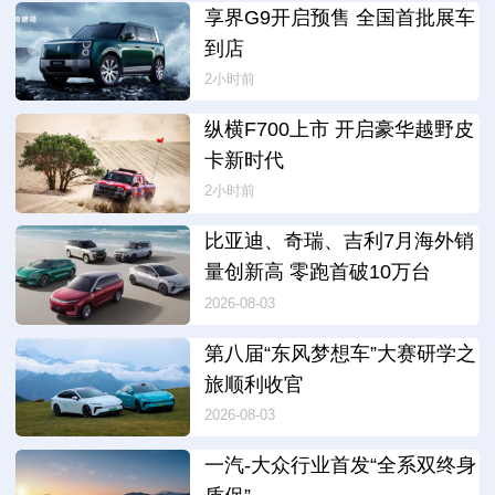
享界G9开启预售 全国首批展车
到店
2小时前
纵横F700上市 开启豪华越野皮
卡新时代
2小时前
比亚迪、奇瑞、吉利7月海外销
量创新高 零跑首破10万台
2026-08-03
第八届“东风梦想车”大赛研学之
旅顺利收官
2026-08-03
一汽-大众行业首发“全系双终身