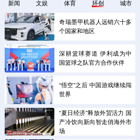
新闻
文娱
体育
环创
城市
奇瑞墨甲机器人远销六十多
个国家和地区
深耕篮球赛道 伊利成为中
国篮球之队官方合作伙伴
“悟空”之后 中国游戏继续闯
世界
“夏日经济”释放外贸活力 国
产冷饮向新向智走俏海外市
场