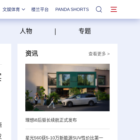
文娱体育
楼兰平台
PANDA SHORTS
站内搜索
|
|
人物
专题
资讯
查看更多 >
实
理想i8后驱长续航正式发布
源
发
星光560获5-10万新能源SUV性价比第一