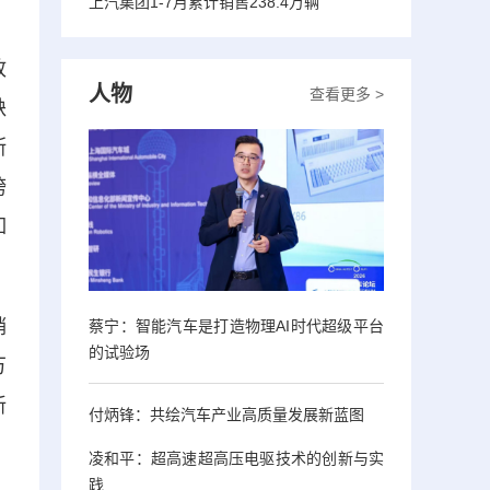
上汽集团1-7月累计销售238.4万辆
政
人物
查看更多 >
缺
斯
跨
如
销
蔡宁：智能汽车是打造物理AI时代超级平台
的试验场
万
新
付炳锋：共绘汽车产业高质量发展新蓝图
凌和平：超高速超高压电驱技术的创新与实
践