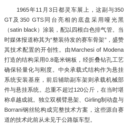
1965年11月3日都灵车展上，这副与350
GT及350 GTS同台亮相的底盘采用哑光黑
（satin black）涂装，配以四根白色排气管。当
时媒体报道称其为“整装待发的赛车骨架”，盛赞
其技术配置的开创性。由Marchesi of Modena
打造的结构采用0.8毫米钢板，经折叠钻孔工艺
确保轻量化与刚度。中央承载式结构作为悬挂
系统安装基座，前后辅助副车架则承载机械部
件与悬挂系统。总重不超过120公斤，在当时堪
称卓越成就。独立双横臂悬架、Girling制动盘与
Borrani钢丝轮构成完整技术方案，这些源自赛
道的技术此前从未见于公路版车型。