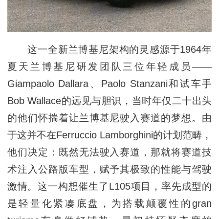
这一全新兰博基尼架构的灵感源于1964年
夏天兰博基尼研发团队三位年轻成员——
Giampaolo Dallara、Paolo Stanzani和试车手
Bob Wallace的远见与胆识，当时年仅二十出头
的他们怀揣着让兰博基尼驶入赛道的梦想。由
于这并不在Ferruccio Lamborghini的计划范畴，
他们决定：既然无法驶入赛道，那就将赛道技
术注入公路版车型，赋予其极致的性能与驾驶
激情。这一构想催生了L105项目，率先成型的
是轻量化紧凑底盘，为搭载颠覆性的gran