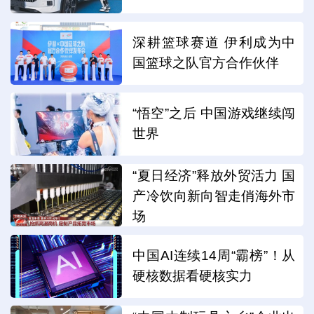
深耕篮球赛道 伊利成为中
国篮球之队官方合作伙伴
“悟空”之后 中国游戏继续闯
世界
“夏日经济”释放外贸活力 国
产冷饮向新向智走俏海外市
场
中国AI连续14周“霸榜”！从
硬核数据看硬核实力