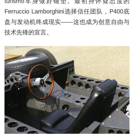
turismo车身做好铺垫。最初持怀疑态度的
Ferruccio Lamborghini选择信任团队，P400底
盘与发动机终成现实——这也成为创意自由与
技术先锋的宣言。