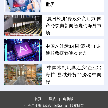
世界
“夏日经济”释放外贸活力 国
产冷饮向新向智走俏海外市
场
中国AI连续14周“霸榜”！从
硬核数据看硬核实力
“中国木制玩具之乡”企业出
海忙 县域外贸经济稳中向
好
首页
|
导航
|
电脑版
中央广播电视总台
国际在线
版权所有