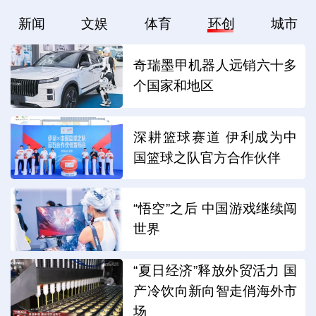
新闻
文娱
体育
环创
城市
奇瑞墨甲机器人远销六十多
个国家和地区
深耕篮球赛道 伊利成为中
国篮球之队官方合作伙伴
“悟空”之后 中国游戏继续闯
世界
“夏日经济”释放外贸活力 国
产冷饮向新向智走俏海外市
场