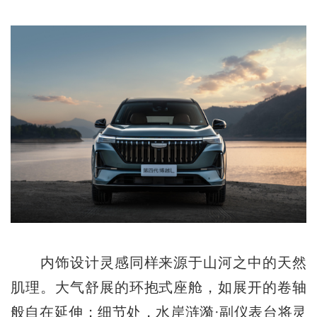
内饰设计灵感同样来源于山河之中的天然
肌理。大气舒展的环抱式座舱，如展开的卷轴
般自在延伸；细节处，水岸涟漪·副仪表台将灵