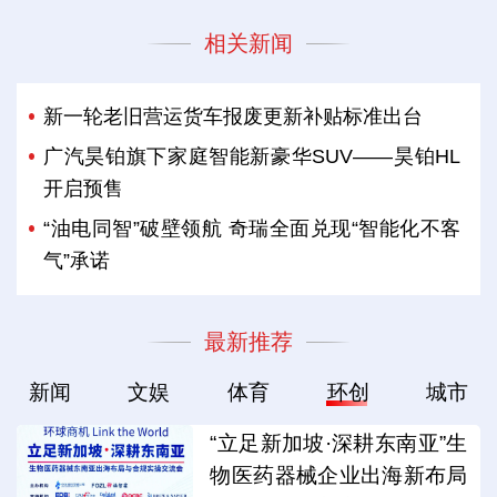
相关新闻
新一轮老旧营运货车报废更新补贴标准出台
广汽昊铂旗下家庭智能新豪华SUV——昊铂HL
开启预售
“油电同智”破壁领航 奇瑞全面兑现“智能化不客
气”承诺
最新推荐
新闻
文娱
体育
环创
城市
“立足新加坡·深耕东南亚”生
物医药器械企业出海新布局