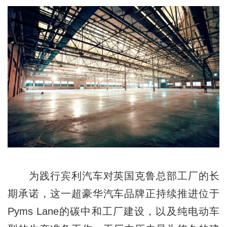
为践行宾利汽车对英国克鲁总部工厂的长
期承诺，这一超豪华汽车品牌正持续推进位于
Pyms Lane的碳中和工厂建设，以及纯电动车