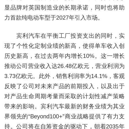
显品牌对英国制造业的长期承诺，同时也将助
力首款纯电动车型于2027年引入市场。
宾利汽车在平衡工厂投资支出的同时，实
现了个性化定制业绩的新高，使得单车收入创
历史新高，在过去两年内增长10%。这一增长
推动公司营业收入达26.48亿欧元，营业利润为
3.73亿欧元。此外，销售利润率为14.1%，客观
反映了公司对未来产品的前期投入，以及出于
对产品生命周期考量而采取的计划性减产策略
带来的影响。宾利汽车最新的财务业绩为其业
界领先的“Beyond100+”商业战略提供了有力支
持。公司将在自筹资金的驱动下，朝着2035年