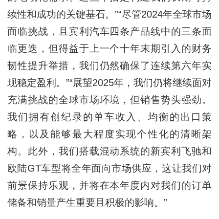
续性和成功的关键基石。”“尽管2024年全球市场
面临挑战，且宾利汽车四条产品线中的三条面
临更迭，但得益于上一个十年末期引入的财务
韧性提升举措，我们仍然确保了连续第六年实
现稳定盈利。”“展望2025年，我们仍将继续面对
充满挑战的全球市场环境，但销售势头强劲。
我们拥有创纪录的单车收入、均衡的出口策
略，以及能够最大程度实现个性化的清晰架
构。此外，我们搭载混动系统的新宾利飞驰和
欧陆GT车型将全年面向市场供应，这让我们对
前景保持乐观，并将在本年度内对我们的订单
储备和销量产生重要且积极的影响。”