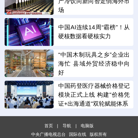
产冷饮向新向智走俏海外市
场
中国AI连续14周“霸榜”！从
硬核数据看硬核实力
“中国木制玩具之乡”企业出
海忙 县域外贸经济稳中向
好
中国药登医疗器械价格登记
模块正式上线 构建"价格凭
证+出海通道"双轮赋能体系
首页
|
导航
|
电脑版
中央广播电视总台
国际在线
版权所有