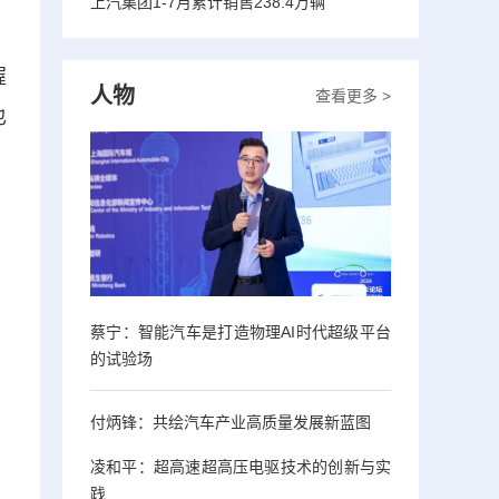
上汽集团1-7月累计销售238.4万辆
握
人物
查看更多 >
也
蔡宁：智能汽车是打造物理AI时代超级平台
的试验场
付炳锋：共绘汽车产业高质量发展新蓝图
凌和平：超高速超高压电驱技术的创新与实
践