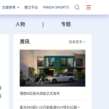
文娱体育
楼兰平台
PANDA SHORTS
站内搜索
|
|
人物
专题
资讯
查看更多 >
海
理想i8后驱长续航正式发布
研
星光560获5-10万新能源SUV性价比第一