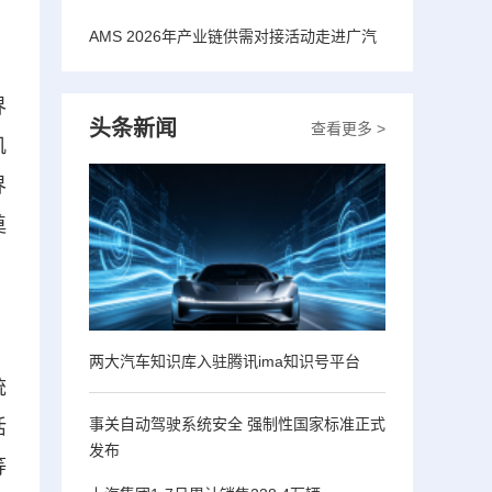
AMS 2026年产业链供需对接活动走进广汽
界
头条新闻
查看更多 >
玑
界
奠
两大汽车知识库入驻腾讯ima知识号平台
统
事关自动驾驶系统安全 强制性国家标准正式
活
发布
等