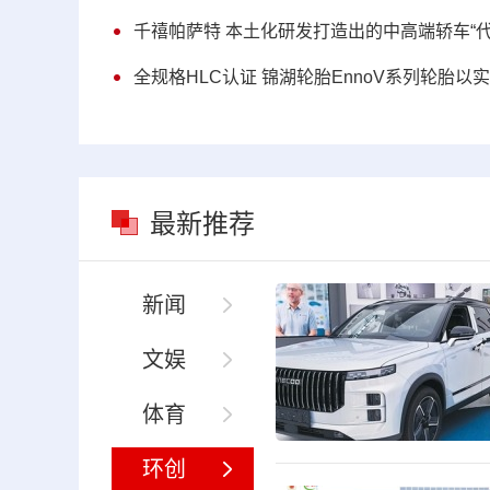
千禧帕萨特 本土化研发打造出的中高端轿车“代
全规格HLC认证 锦湖轮胎EnnoV系列轮胎以
最新推荐
新闻
文娱
体育
环创