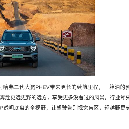
哈弗二代大狗PHEV带来更长的续航里程，一箱油的
奔赴更远更野的远方，享受更多没看过的风景。行业领
和180°透明底盘的全视野，让驾驶告别视觉盲区，轻越野更