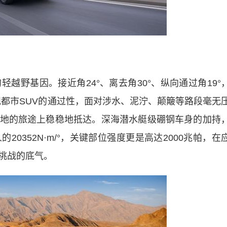
野基因。接近角24°、离去角30°、纵向通过角19°
规都市SUV的通过性，面对涉水、泥泞、颠簸等路段毫无
地的旅途上稳稳地抵达。深海潜水艇级硼钢车身的加持
0352N·m/°，关键部位强度更是高达2000兆帕，在
挑战的底气。