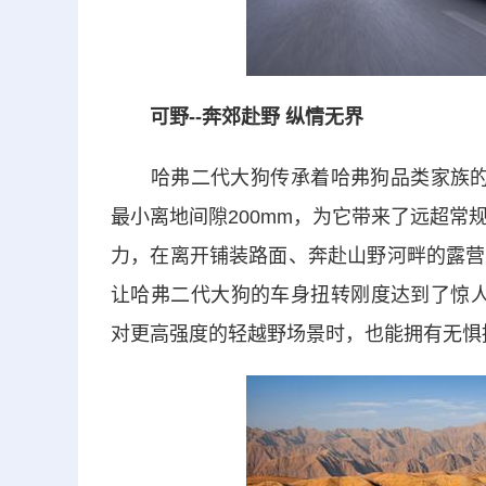
可野--奔郊赴野 纵情无界
哈弗二代大狗传承着哈弗狗品类家族的轻越
最小离地间隙200mm，为它带来了远超常
力，在离开铺装路面、奔赴山野河畔的露营
让哈弗二代大狗的车身扭转刚度达到了惊人的2
对更高强度的轻越野场景时，也能拥有无惧