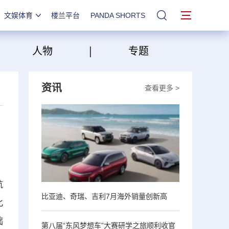
文娱体育
楼兰平台
PANDA SHORTS
站内搜索
|
|
人物
专题
资讯
查看更多 >
航
比亚迪、奇瑞、吉利7月海外销量创新高
此
础
第八届“东风梦想车”大赛研学之旅顺利收官