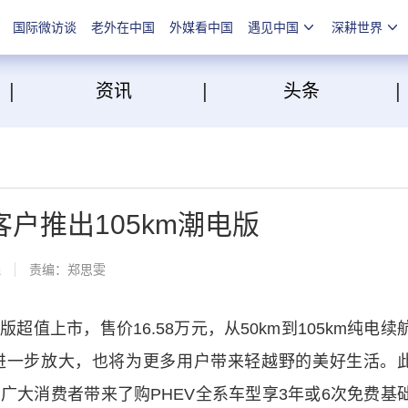
国际微访谈
老外在中国
外媒看中国
遇见中国
深耕世界
|
|
点
资讯
头条
客户推出105km潮电版
线
责编：郑思雯
超值上市，售价16.58万元，从50km到105km纯电续
进一步放大，也将为更多用户带来轻越野的美好生活。
广大消费者带来了购PHEV全系车型享3年或6次免费基