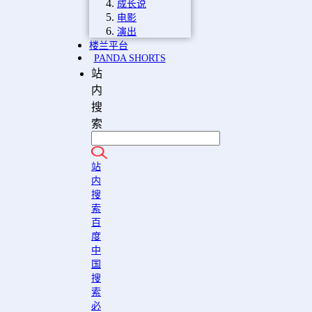
成长说
电影
演出
楼兰平台
PANDA SHORTS
站
内
搜
索
站
内
搜
索
百
度
中
国
搜
索
必