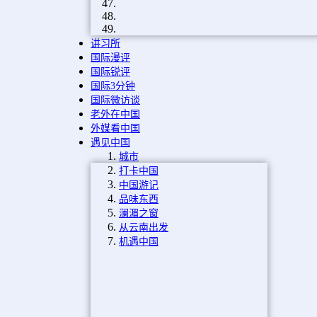
讲习所
国际漫评
国际锐评
国际3分钟
国际微访谈
老外在中国
外媒看中国
遇见中国
城市
打卡中国
中国游记
品味东西
澜湄之窗
从云南出发
机遇中国