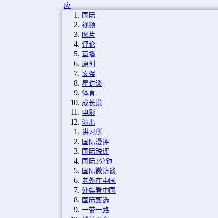
应
国际
视频
图片
评论
直播
原创
文娱
星访谈
体育
成长说
电影
演出
讲习所
国际漫评
国际锐评
国际3分钟
国际微访谈
老外在中国
外媒看中国
国际甄选
一带一路