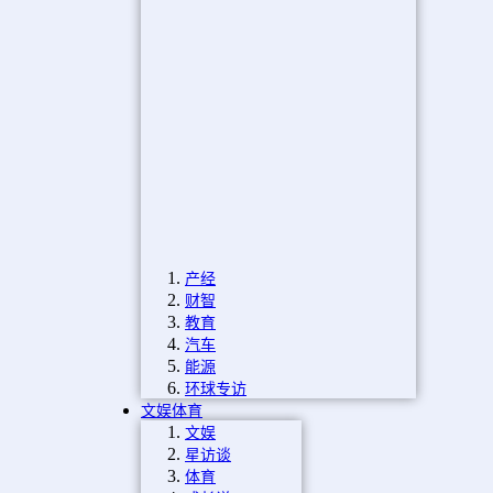
产经
财智
教育
汽车
能源
环球专访
文娱体育
文娱
星访谈
体育