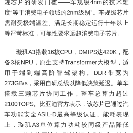
规芯片的研发门槛——车规级4nm的技术难
度“等于消费电子领域的2nm级别”。车规级芯片
需耐受极端温差、满足长期稳定运行十年以上
等严苛标准，可靠性要求远超消费电子芯片。
璇玑A3搭载16核CPU，DMIPS达420K，配
备3核NPU，原生支持Transformer大模型，适
用于端到端高阶智驾架构。DDR带宽为
273GB/s，采用自研总线以降低决策延迟。单车
搭载三颗芯片协同工作，整车总算力超过
2100TOPS。比亚迪官方表示，该芯片已通过汽
车功能安全ASIL-D最高等级认证。能耗表现
上，璇玑A3单位算力功耗较同级产品降低