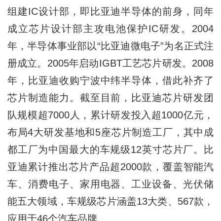
组建IC设计部，即比亚迪半导体的前身，同年
成立芯片设计部主攻电池保护IC研发。2004
年，半导体事业部以“比亚迪微电子”为名正式注
册成立。2005年启动IGBT工艺芯片研发。2008
年，比亚迪收购宁波中纬半导体，借此补齐了
芯片制造能力。截至目前，比亚迪芯片研发团
队规模超7000人，累计研发投入超1000亿元，
布局4大研发基地和5座芯片制造工厂，其中成
都工厂为中国最大的车规级12英寸芯片厂。比
亚迪累计推出芯片产品超2000款，覆盖智能汽
车、消费电子、家用电器、工业设备、光伏储
能五大领域，车规级芯片涵盖13大类、567款，
应用于46个汽车品牌。