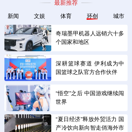
最新推荐
新闻
文娱
体育
环创
城市
奇瑞墨甲机器人远销六十多
个国家和地区
深耕篮球赛道 伊利成为中
国篮球之队官方合作伙伴
“悟空”之后 中国游戏继续闯
世界
“夏日经济”释放外贸活力 国
产冷饮向新向智走俏海外市