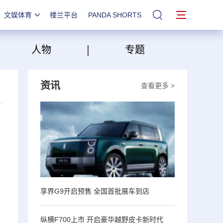
文娱体育
楼兰平台
PANDA SHORTS
站内搜索
|
|
人物
专题
资讯
查看更多 >
享界G9开启预售 全国首批展车到店
纵横F700上市 开启豪华越野皮卡新时代