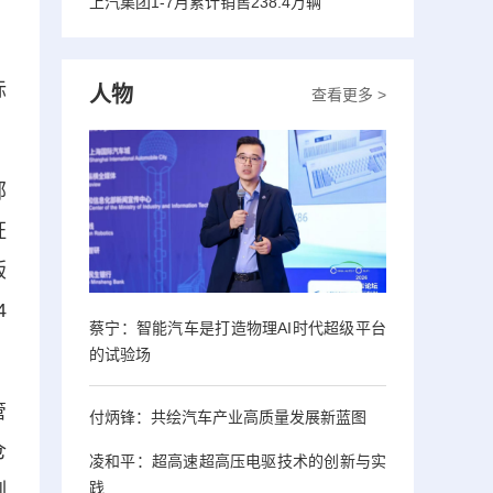
上汽集团1-7月累计销售238.4万辆
，
标
人物
查看更多 >
部
证
版
4
蔡宁：智能汽车是打造物理AI时代超级平台
的试验场
管
付炳锋：共绘汽车产业高质量发展新蓝图
仓
凌和平：超高速超高压电驱技术的创新与实
践
制