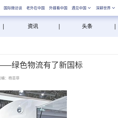
国际微访谈
老外在中国
外媒看中国
遇见中国
深耕世界
|
|
点
资讯
头条
——绿色物流有了新国标
责编：杨芸菲