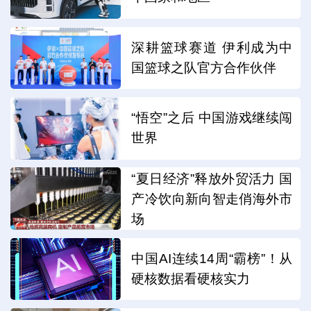
深耕篮球赛道 伊利成为中
国篮球之队官方合作伙伴
“悟空”之后 中国游戏继续闯
世界
“夏日经济”释放外贸活力 国
产冷饮向新向智走俏海外市
场
中国AI连续14周“霸榜”！从
硬核数据看硬核实力