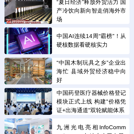
“夏日经济”释放外贸活力 国
产冷饮向新向智走俏海外市
场
中国AI连续14周“霸榜”！从
硬核数据看硬核实力
“中国木制玩具之乡”企业出
海忙 县域外贸经济稳中向
好
中国药登医疗器械价格登记
模块正式上线 构建"价格凭
证+出海通道"双轮赋能体系
九洲光电亮相InfoComm