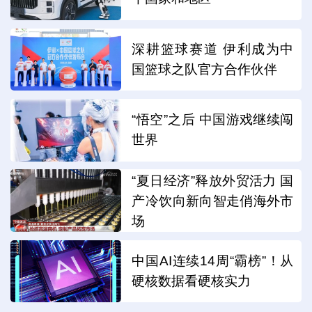
深耕篮球赛道 伊利成为中
国篮球之队官方合作伙伴
“悟空”之后 中国游戏继续闯
世界
“夏日经济”释放外贸活力 国
产冷饮向新向智走俏海外市
场
中国AI连续14周“霸榜”！从
硬核数据看硬核实力