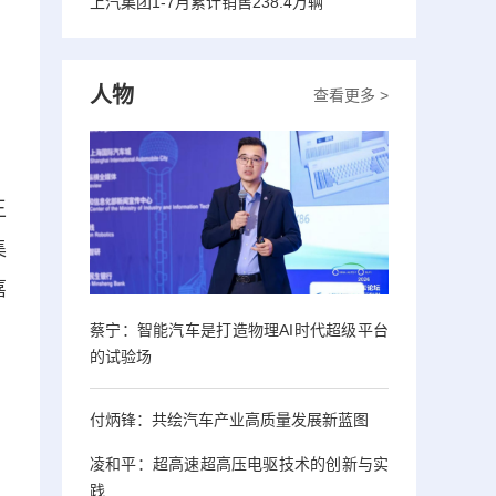
上汽集团1-7月累计销售238.4万辆
人物
查看更多 >
王
集
嘉
蔡宁：智能汽车是打造物理AI时代超级平台
的试验场
付炳锋：共绘汽车产业高质量发展新蓝图
凌和平：超高速超高压电驱技术的创新与实
践