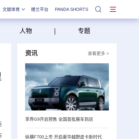
文娱体育
楼兰平台
PANDA SHORTS
站内搜索
|
|
人物
专题
资讯
查看更多 >
里
享界G9开启预售 全国首批展车到店
新
布
纵横F700上市 开启豪华越野皮卡新时代