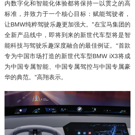
内数字化和智能化体验都将保持一以贯之的高
标准，并致力于一个核心目标：赋能驾驶者，
让BMW纯粹驾驶乐趣更加强大。”在宝马集团的
全新产品线中，即将到来的新世代车型将是智
能科技与驾驶乐趣深度融合的最佳例证。“首款
专为中国市场打造的新世代车型BMW iX3将成
为中国专属智能、中国专属驾控与中国专属豪
华的典范。”高翔表示。