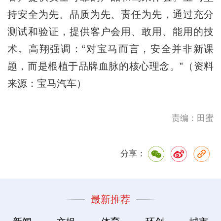
持安全为先、品质为先、责任为先，通过充分
测试和验证，提供客户会用、敢用、能用的技
术。高翔强调：“对宝马而言，安全并非新课
题，而是根植于品牌血脉的核心理念。”（资料
来源：宝马汽车）
责编：田蜜
分享：
最新推荐