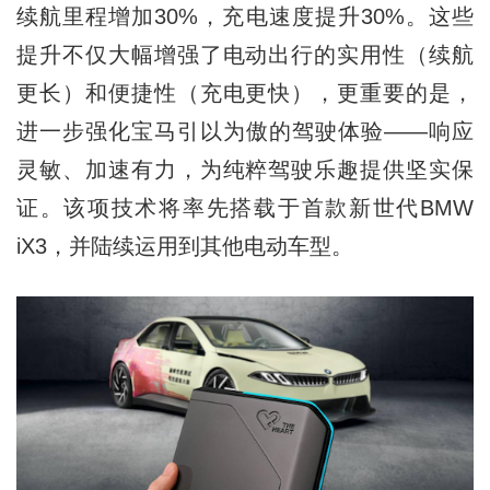
续航里程增加30%，充电速度提升30%。这些
提升不仅大幅增强了电动出行的实用性（续航
更长）和便捷性（充电更快），更重要的是，
进一步强化宝马引以为傲的驾驶体验——响应
灵敏、加速有力，为纯粹驾驶乐趣提供坚实保
证。该项技术将率先搭载于首款新世代BMW
iX3，并陆续运用到其他电动车型。