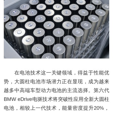
在电池技术这一关键领域，得益于性能优
势，大圆柱电池市场潜力正在显现，成为越来
越多中高端车型动力电池的主流选择。第六代
BMW eDrive电驱技术将突破性应用全新大圆柱
电池，相较上一代技术，能量密度提升20%，