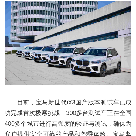
目前，宝马新世代iX3国产版本测试车已成
功完成首次极寒挑战，300多台测试车正在全国
400多个城市进行高强度的验证与测试，确保为
客户提供安全可靠的产品和驾乘体验。宝马坚