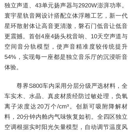
独立声道、43单元扬声器与2920W澎湃功率。
寰宇星轨音网设计搭配立体浮雕工艺，新一代
星环散射体让高音更清澈，磐石门低音让低音
更震撼。首创4座4扬头枕音响、10天空声道与
空间音分轨模型，使声音精准度较传统提升
54%，实现每一座都是独立音乐厅的沉浸听音
体验。
尊界S800车内采用分层分级严选材料，全
车实木、水晶、真皮材质经防过敏处理，负氧
离子浓度达20万个/cm³。创新可吸附降解材
料，20分钟内舱内气味恢复如初。全四区独立
空调根据实时阳光矢量模型，自动调节温度风