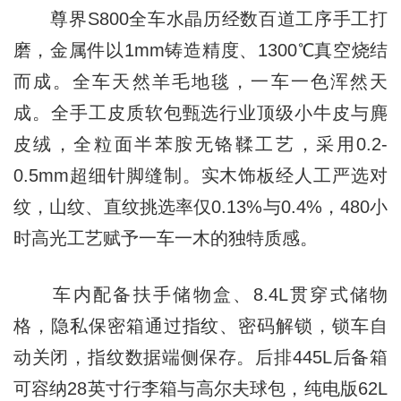
尊界S800全车水晶历经数百道工序手工打
磨，金属件以1mm铸造精度、1300℃真空烧结
而成。全车天然羊毛地毯，一车一色浑然天
成。全手工皮质软包甄选行业顶级小牛皮与麂
皮绒，全粒面半苯胺无铬鞣工艺，采用0.2-
0.5mm超细针脚缝制。实木饰板经人工严选对
纹，山纹、直纹挑选率仅0.13%与0.4%，480小
时高光工艺赋予一车一木的独特质感。
车内配备扶手储物盒、8.4L贯穿式储物
格，隐私保密箱通过指纹、密码解锁，锁车自
动关闭，指纹数据端侧保存。后排445L后备箱
可容纳28英寸行李箱与高尔夫球包，纯电版62L