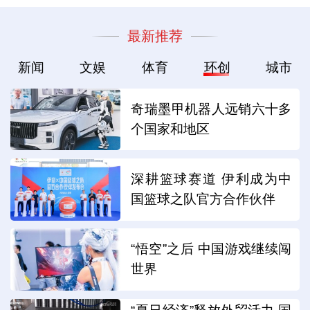
最新推荐
新闻
文娱
体育
环创
城市
奇瑞墨甲机器人远销六十多
个国家和地区
深耕篮球赛道 伊利成为中
国篮球之队官方合作伙伴
“悟空”之后 中国游戏继续闯
世界