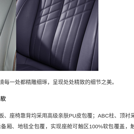
每一处都精雕细琢，呈现处处精致的细节之美。
软
座椅靠背均采用高级亲肤PU皮包覆；ABC柱、顶衬
备厢、地毯全包覆，实现座舱可触区100%软包覆盖，