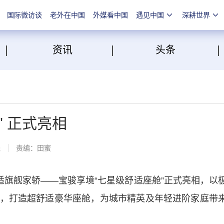
国际微访谈
老外在中国
外媒看中国
遇见中国
深耕世界
|
|
点
资讯
头条
" 正式亮相
线
责编：田蜜
旗舰家轿——宝骏享境“七星级舒适座舱”正式亮相，以
，打造超舒适豪华座舱，为城市精英及年轻进阶家庭带