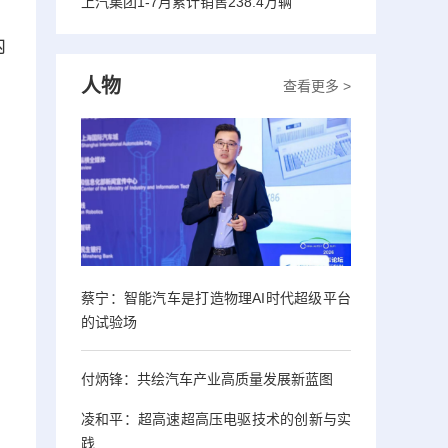
上汽集团1-7月累计销售238.4万辆
内
人物
查看更多 >
蔡宁：智能汽车是打造物理AI时代超级平台
的试验场
付炳锋：共绘汽车产业高质量发展新蓝图
凌和平：超高速超高压电驱技术的创新与实
践