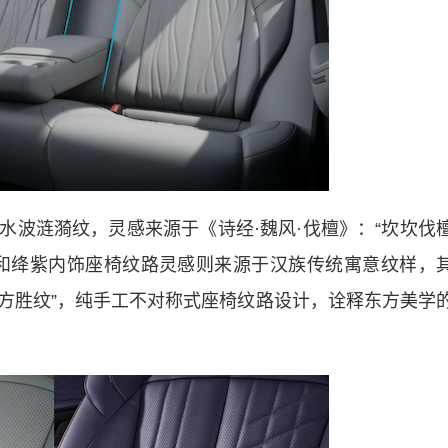
涟漪纹，灵感来源于《诗经·魏风·伐檀》：“坎坎伐
和绛紫内饰座椅纹路灵感则来源于汉族传统寓意纹样，
“方胜纹”，纯手工不对称式座椅纹路设计，诠释东方美学