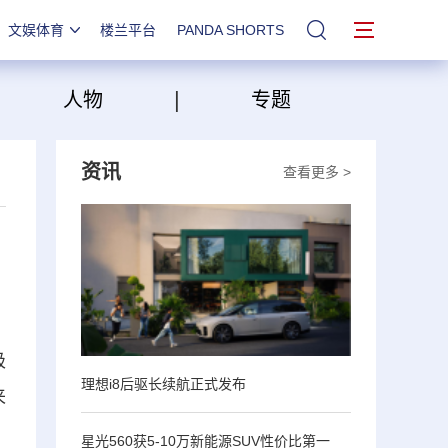
文娱体育
楼兰平台
PANDA SHORTS
站内搜索
|
|
人物
专题
资讯
查看更多 >
极
理想i8后驱长续航正式发布
来
星光560获5-10万新能源SUV性价比第一