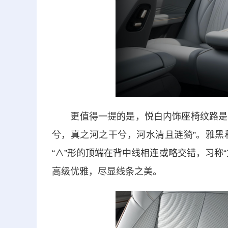
更值得一提的是，悦白内饰座椅纹路是水波
兮，真之河之干兮，河水清且涟猗”。雅黑
“∧”形的顶端在背中线相连或略交错，习称
高级优雅，尽显线条之美。