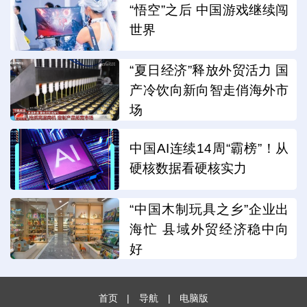
“悟空”之后 中国游戏继续闯
世界
“夏日经济”释放外贸活力 国
产冷饮向新向智走俏海外市
场
中国AI连续14周“霸榜”！从
硬核数据看硬核实力
“中国木制玩具之乡”企业出
海忙 县域外贸经济稳中向
好
首页
|
导航
|
电脑版