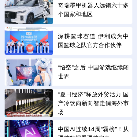
奇瑞墨甲机器人远销六十多
个国家和地区
深耕篮球赛道 伊利成为中
国篮球之队官方合作伙伴
“悟空”之后 中国游戏继续闯
世界
“夏日经济”释放外贸活力 国
产冷饮向新向智走俏海外市
场
中国AI连续14周“霸榜”！从