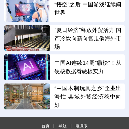
“悟空”之后 中国游戏继续闯
世界
“夏日经济”释放外贸活力 国
产冷饮向新向智走俏海外市
场
中国AI连续14周“霸榜”！从
硬核数据看硬核实力
“中国木制玩具之乡”企业出
海忙 县域外贸经济稳中向
好
首页
|
导航
|
电脑版