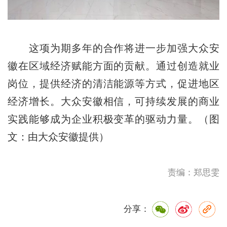
这项为期多年的合作将进一步加强大众安
徽在区域经济赋能方面的贡献。通过创造就业
岗位，提供经济的清洁能源等方式，促进地区
经济增长。大众安徽相信，可持续发展的商业
实践能够成为企业积极变革的驱动力量。（图
文：由大众安徽提供）
责编：郑思雯
分享：