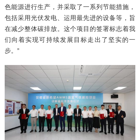
色能源进行生产，并采取了一系列节能措施，
包括采用光伏发电、运用最先进的设备等，旨
在减少整体碳排放。这个项目的签署标志着我
们向着实现可持续发展目标走出了坚实的一
步。”