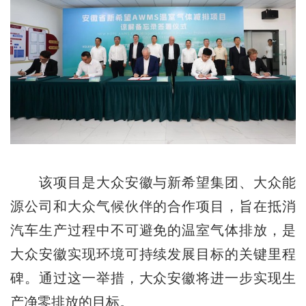
该项目是大众安徽与新希望集团、大众能
源公司和大众气候伙伴的合作项目，旨在抵消
汽车生产过程中不可避免的温室气体排放，是
大众安徽实现环境可持续发展目标的关键里程
碑。通过这一举措，大众安徽将进一步实现生
产净零排放的目标。