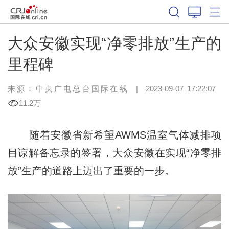
大众安徽实现“净零排放”生产的
里程碑
来源：
中央广电总台国际在线
|
2023-09-07 17:22:07
11.2万
随着安徽省新希望AWMS温室气体减排项
目谅解备忘录的签署，大众安徽在实现“净零排
放”生产的道路上迈出了重要的一步。