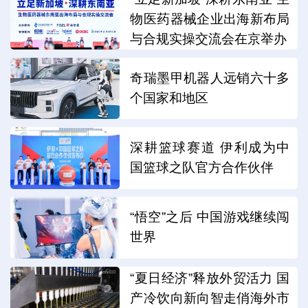
物医药器械企业出海新布局
与合规实操交流会在京举办
奇瑞墨甲机器人远销六十多
个国家和地区
深耕篮球赛道 伊利成为中
国篮球之队官方合作伙伴
“悟空”之后 中国游戏继续闯
世界
“夏日经济”释放外贸活力 国
产冷饮向新向智走俏海外市