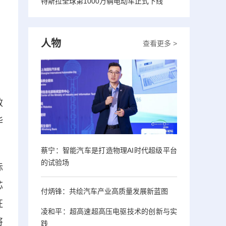
特斯拉全球第1000万辆电动车正式下线
人物
查看更多 >
效
华
蔡宁：智能汽车是打造物理AI时代超级平台
的试验场
际
芯
付炳锋：共绘汽车产业高质量发展新蓝图
征
凌和平：超高速超高压电驱技术的创新与实
将
践