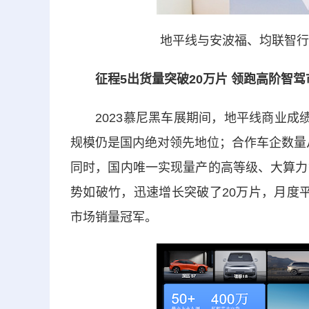
地平线与安波福、均联智行
征程5出货量突破20万片 领跑高阶智驾
2023慕尼黑车展期间，地平线商业成绩
规模仍是国内绝对领先地位；合作车企数量从
同时，国内唯一实现量产的高等级、大算力
势如破竹，迅速增长突破了20万片，月度
市场销量冠军。