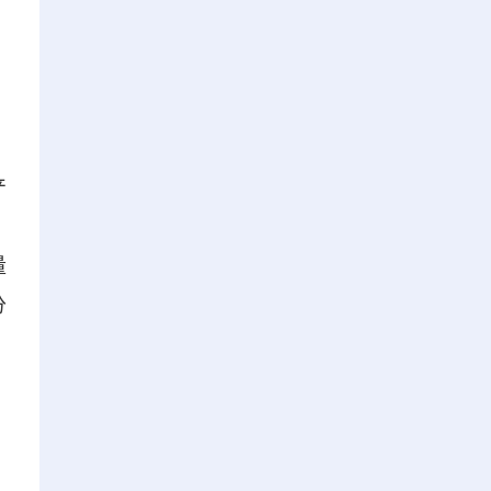
产
；
量
分