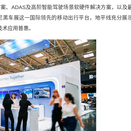
案、ADAS及高阶智能驾驶场景软硬件解决方案，以及
慕尼黑车展这一国际领先的移动出行平台，地平线充分展
技术应用普惠。