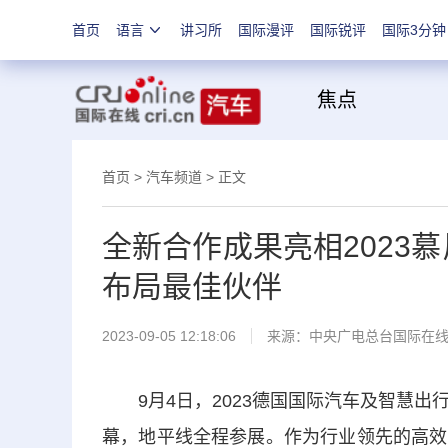
首页
语言
讲习所
国际漫评
国际锐评
国际3分钟
焦
首页
>
汽车频道
> 正文
全新合作成果亮相2023
布局最佳伙伴
2023-09-05 12:18:06
来源：
中央广电总台国际在
9月4日，2023德国国际汽车及智慧出行博览会
幕，地平线全程参展。作为行业领先的高效