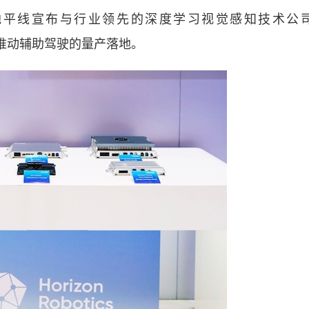
，地平线宣布与行业领先的深度学习视觉感知技术公
作，推动辅助驾驶的量产落地。