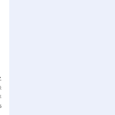
之
未
年
5