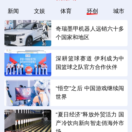
新闻
文娱
体育
环创
城市
奇瑞墨甲机器人远销六十多
个国家和地区
深耕篮球赛道 伊利成为中
国篮球之队官方合作伙伴
“悟空”之后 中国游戏继续闯
世界
“夏日经济”释放外贸活力 国
产冷饮向新向智走俏海外市
场