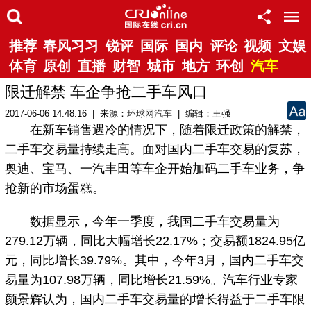
推荐
春风习习
锐评
国际
国内
评论
视频
文娱
体育
原创
直播
财智
城市
地方
环创
汽车
限迁解禁 车企争抢二手车风口
2017-06-06 14:48:16 | 来源：
环球网汽车
| 编辑：王强
在新车销售遇冷的情况下，随着限迁政策的解禁，
二手车交易量持续走高。面对国内二手车交易的复苏，
奥迪、宝马、一汽丰田等车企开始加码二手车业务，争
抢新的市场蛋糕。
数据显示，今年一季度，我国二手车交易量为
279.12万辆，同比大幅增长22.17%；交易额1824.95亿
元，同比增长39.79%。其中，今年3月，国内二手车交
易量为107.98万辆，同比增长21.59%。汽车行业专家
颜景辉认为，国内二手车交易量的增长得益于二手车限