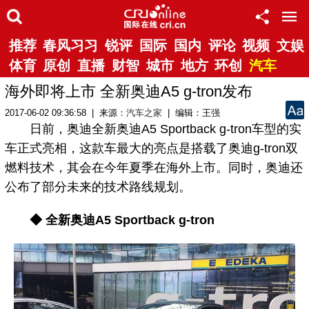
推荐
春风习习
锐评
国际
国内
评论
视频
文娱
体育
原创
直播
财智
城市
地方
环创
汽车
海外即将上市 全新奥迪A5 g-tron发布
2017-06-02 09:36:58 | 来源：
汽车之家
| 编辑：王强
日前，奥迪全新奥迪A5 Sportback g-tron车型的实
车正式亮相，这款车最大的亮点是搭载了奥迪g-tron双
燃料技术，其会在今年夏季在海外上市。同时，奥迪还
公布了部分未来的技术路线规划。
◆ 全新奥迪A5 Sportback g-tron