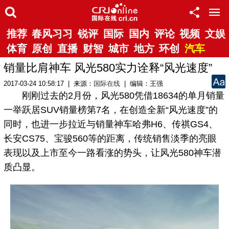
推荐
春风习习
锐评
国际
国内
评论
视频
文娱
体育
原创
直播
财智
城市
地方
环创
汽车
销量比肩神车 风光580实力诠释“风光速度”
2017-03-24 10:58:17 | 来源：
国际在线
| 编辑：王强
刚刚过去的2月份，风光580凭借18634的单月销量
一举跃居SUV销量榜第7名，在创造全新“风光速度”的
同时，也进一步拉近与销量神车哈弗H6、传祺GS4、
长安CS75、宝骏560等的距离，传统销售淡季的亮眼
表现以及上市至今一路看涨的势头，让风光580神车潜
质凸显。