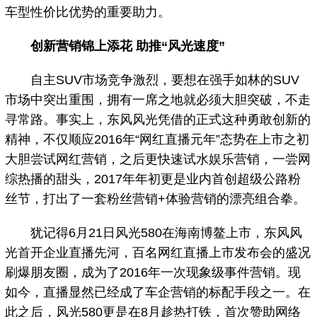
车型性价比优势的重要助力。
创新营销锦上添花 助推“风光速度”
自主SUV市场竞争激烈，要想在强手如林的SUV
市场中突出重围，拥有一席之地就必须大胆突破，不走
寻常路。事实上，东风风光凭借的正式这种勇敢创新的
精神，不仅顺应2016年“网红直播元年”态势在上市之初
大胆尝试网红营销，之后更快速试水娱乐营销，一尝网
综热播的甜头，2017年年初更是业内首创超级公路粉
丝节，打出了一套粉丝营销+体验营销的漂亮组合拳。
犹记得6月21日风光580在海南博鳌上市，东风风
光首开企业直播先河，百名网红直播上市发布会的盛况
刷爆朋友圈，成为了2016年一次现象级事件营销。现
如今，直播显然已经成了车企营销的标配手段之一。在
此之后，风光580更是在8月趁热打铁，首次赞助网络