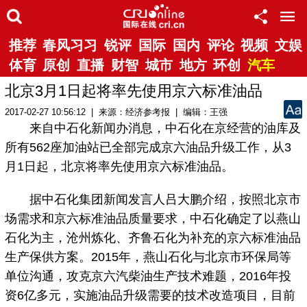
推荐
春风习习
锐评
国际
国内
评论
视频
文娱
体育
原创
直播
财智
城市
地方
环创
汽车
北京3月1日起将率先使用京六标准油品
2017-02-27 10:56:12 | 来源：经济参考报 | 编辑：王强
来自中石化新闻办消息，中石化在京经营的油库及
所有562座加油站已全部完成京六油品升级工作，从3
月1日起，北京将率先使用京六标准油品。
据中石化集团新闻发言人吕大鹏介绍，按照北京市
场需求和京六标准油品质量要求，中石化确定了以燕山
石化为主，沧州炼化、齐鲁石化为补充的京六标准油品
生产保供方案。2015年，燕山石化与北京市环保局等
单位沟通，攻克京六汽柴油生产技术难题，2016年投
资6亿多元，实施油品升级需要的技术改造项目，目前