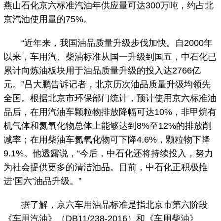
燕山石化京六标准汽油年供应量可达300万吨，约占北
京汽油使用量的75%。
“近年来，我国油品质量升级步伐加快。自2000年
以来，车用汽、柴油标准从国一升级到国五，中石化已
累计向炼油板块用于油品质量升级的投入达2766亿
元。”吕大鹏告诉记者，北京历次油品质量升级均领先
全国。根据北京市环保部门统计，预计使用京六标准油
品后，在用汽油车颗粒物排放降幅可达10%，非甲烷有
机气体和氮氧化物总体上能够达到8%至12%的排放削
减率；在用柴油车氮氧化物可下降4.6%，颗粒物下降
9.1%。他透露说，“今后，中石化还将持续投入，努力
为社会提供更多的清洁油品。目前，中石化正积极推
进‘国六’油品升级。”
据了解，京六车用油品标准是指北京市第六阶段
《车用汽油》（DB11/238-2016）和《车用柴油》