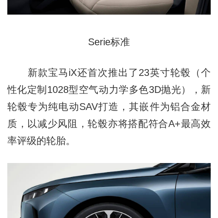
Serie标准
新款宝马iX还首次推出了23英寸轮毂（个
性化定制1028型空气动力学多色3D抛光），新
轮毂专为纯电动SAV打造，其嵌件为铝合金材
质，以减少风阻，轮毂亦将搭配符合A+最高效
率评级的轮胎。