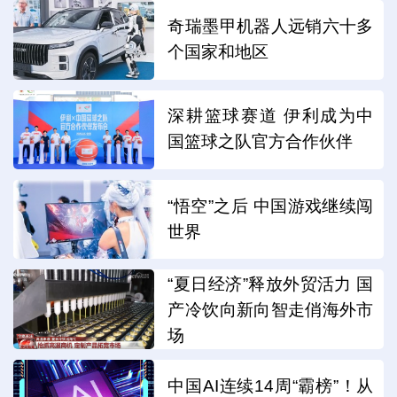
奇瑞墨甲机器人远销六十多
个国家和地区
深耕篮球赛道 伊利成为中
国篮球之队官方合作伙伴
“悟空”之后 中国游戏继续闯
世界
“夏日经济”释放外贸活力 国
产冷饮向新向智走俏海外市
场
中国AI连续14周“霸榜”！从