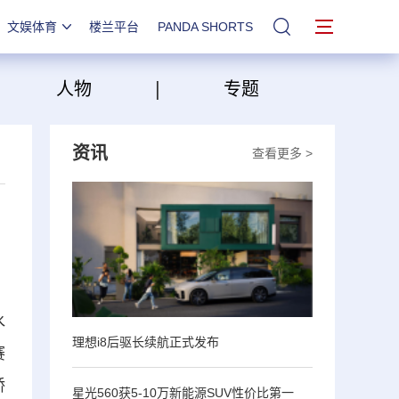
文娱体育
楼兰平台
PANDA SHORTS
站内搜索
|
|
人物
专题
资讯
查看更多 >
水
理想i8后驱长续航正式发布
赛
轿
星光560获5-10万新能源SUV性价比第一