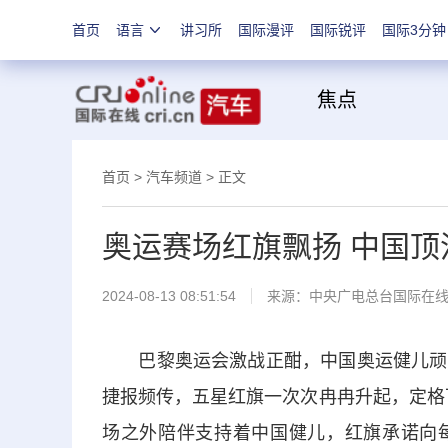
首页
语言
讲习所
国际漫评
国际锐评
国际3分钟
焦
首页
>
汽车频道
> 正文
奥运赛场红旗飘扬 中国顶
2024-08-13 08:51:54
来源：
中央广电总台国际在
巴黎奥运会激战正酣，中国奥运健儿顽强
捷报频传，五星红旗一次次冉冉升起，定格下
场之外陪伴支持着中国健儿，红旗承诺向每