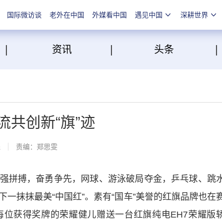
国际微访谈
老外在中国
外媒看中国
遇见中国
深耕世界
|
|
点
资讯
头条
流共创新“旗”迹
线
责编：郑思雯
拼搏，奋勇争先，网球、游泳破局夺金，乒乓球、跳
一抹抹最美“中国红”。素有“国车”美誉的红旗品牌也在
位获得奖牌的荣耀健儿赠送一台红旗纯电EH7荣耀版