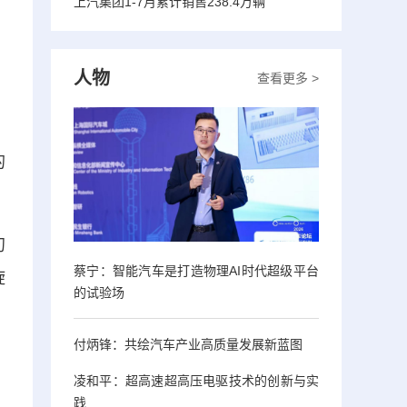
上汽集团1-7月累计销售238.4万辆
人物
查看更多 >
的
初
蔡宁：智能汽车是打造物理AI时代超级平台
旋
的试验场
，
付炳锋：共绘汽车产业高质量发展新蓝图
凌和平：超高速超高压电驱技术的创新与实
践