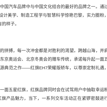
国汽车品牌中与中国文化结合的最好的品牌之一。通
中式设计美学、制造工程学与智慧科学惊艳巴黎，实力圈粉
有的样子。
拼搏，每一次冲金都是对胜利的渴望。跨越山海，并
东京奥运会、北京冬奥会的赠车传统，承诺每升起一面
源典范之作——红旗EH7荣耀版轿车，以尊崇定制礼遇
面五星红旗，红旗品牌同时会在试驾用户中抽取幸运
红旗产品魅力，当下，一系列交车活动正在紧锣密鼓进