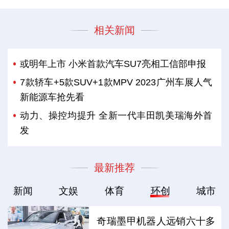
相关新闻
或明年上市 小米首款汽车SU7亮相工信部申报
7款轿车+5款SUV+1款MPV 2023广州车展人气
新能源车抢先看
动力、操控均提升 全新一代丰田凯美瑞海外首
发
最新推荐
新闻
文娱
体育
环创
城市
奇瑞墨甲机器人远销六十多