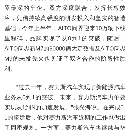
累最深的车企。双方深度融合，发挥长板效
应，凭借持续高强度的研发投入和坚实的智造
基础，今年上半年，AITO问界迎来10万辆下线
里程碑，品牌实现了从0到1的突破，随后，
AITO问界新M7的90000辆大定数据及AITO问界
M9的未发先火也见证了双方合作的阶段性胜
利。
“过去一年，赛力斯汽车实现了新能源汽车
业务从0到1的突破。未来，赛力斯汽车力争要
实现从1到N的加速发展。”张兴海说。在完成0-
1的搭建后，他对赛力斯汽车近期的工作也做出
了周密规划。一方面，赛力斯汽车将继续与华