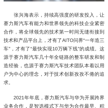
张兴海表示，持续高强度的研发投入，让
赛力斯汽车有能力和世界领先的科技企业紧密
合作，将全球领先的技术第一时间无缝衔接到
技术和产品平台上，才有了AITO问界“一年造三
车”，才有了“最快实现10万辆下线”的成绩。这
源于赛力斯汽车几十年全链路的整车研发和制
造经验，也源于赛力斯汽车技术团队本着以用
户为中心的理念，对于技术创新孜孜不倦的追
求。
2021年年底，赛力斯汽车与华为开展跨界
业务合作，是智选模式下与华为合作最早、积