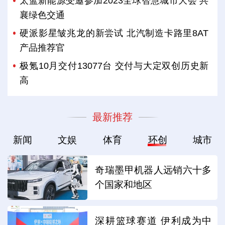
太蓝新能源受邀参加2023全球智慧城市大会 共
襄绿色交通
硬派影星皱兆龙的新尝试 北汽制造卡路里8AT
产品推荐官
极氪10月交付13077台 交付与大定双创历史新
高
最新推荐
新闻
文娱
体育
环创
城市
奇瑞墨甲机器人远销六十多
个国家和地区
深耕篮球赛道 伊利成为中