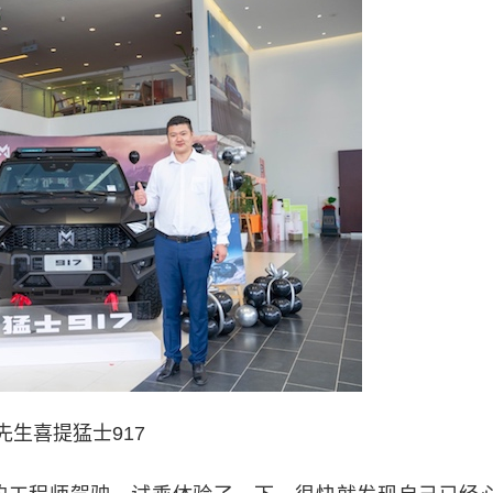
先生喜提猛士917