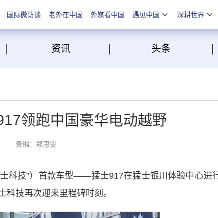
国际微访谈
老外在中国
外媒看中国
遇见中国
深耕世界
|
|
点
资讯
头条
917领跑中国豪华电动越野
线
责编：郑思雯
士科技”）首款车型——猛士917在猛士银川体验中心进
士科技再次迎来里程碑时刻。