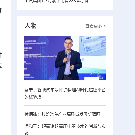
上汽集团1-7月累计销售238.4万辆
订
人物
查看更多 >
时
威
蔡宁：智能汽车是打造物理AI时代超级平台
的试验场
付炳锋：共绘汽车产业高质量发展新蓝图
凌和平：超高速超高压电驱技术的创新与实
践