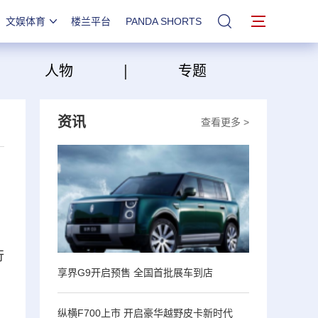
文娱体育
楼兰平台
PANDA SHORTS
站内搜索
|
|
人物
专题
资讯
查看更多 >
行
享界G9开启预售 全国首批展车到店
纵横F700上市 开启豪华越野皮卡新时代