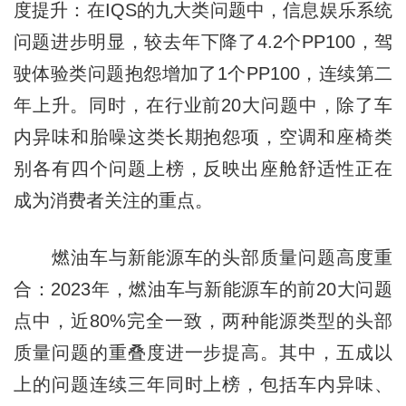
度提升：在IQS的九大类问题中，信息娱乐系统
问题进步明显，较去年下降了4.2个PP100，驾
驶体验类问题抱怨增加了1个PP100，连续第二
年上升。同时，在行业前20大问题中，除了车
内异味和胎噪这类长期抱怨项，空调和座椅类
别各有四个问题上榜，反映出座舱舒适性正在
成为消费者关注的重点。
燃油车与新能源车的头部质量问题高度重
合：2023年，燃油车与新能源车的前20大问题
点中，近80%完全一致，两种能源类型的头部
质量问题的重叠度进一步提高。其中，五成以
上的问题连续三年同时上榜，包括车内异味、