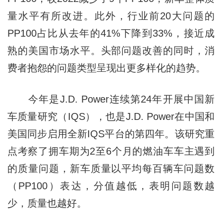
量水平有所改进。此外，行业前20大问题的
PP100占比从去年的41%下降到33%，接近成
熟的美国市场水平。头部问题改善的同时，消
费者抱怨的问题类型呈现出更多样化的趋势。
今年是J.D. Power连续第24年开展中国新
车质量研究（IQS），也是J.D. Power在中国和
美国同步启用全新IQS平台的第四年。该研究重
点考察了拥车期为2至6个月的燃油车车主遇到
的质量问题，新车质量以平均每百辆车问题数
（PP100）表达，分值越低，表明问题数越
少，质量也越好。