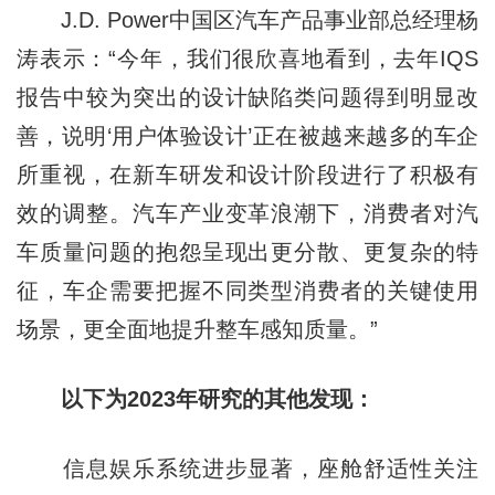
J.D. Power中国区汽车产品事业部总经理杨
涛表示：“今年，我们很欣喜地看到，去年IQS
报告中较为突出的设计缺陷类问题得到明显改
善，说明‘用户体验设计’正在被越来越多的车企
所重视，在新车研发和设计阶段进行了积极有
效的调整。汽车产业变革浪潮下，消费者对汽
车质量问题的抱怨呈现出更分散、更复杂的特
征，车企需要把握不同类型消费者的关键使用
场景，更全面地提升整车感知质量。”
以下为2023年研究的其他发现：
信息娱乐系统进步显著，座舱舒适性关注