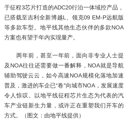
于征程3芯片打造的ADC20行泊一体域控产品，
已搭载至吉利全新博越L、领克09 EM-P远航版
等多款车型。地平线其他生态伙伴的多款NOA
方案也有望于年内实现量产。
两年前，甚至一年前，面向非专业人士提
及NOA往往还需要做一番解释，NOA就是导航
辅助驾驶云云，如今高速NOA规模化落地加速
普及，激进的车企已“卷”向城市NOA，发展速度
令人惊叹。以地平线征程芯片生态为代表的汽
车产业链新生力量，或许正在重塑我们开车的
方式。（图文：由地平线提供）