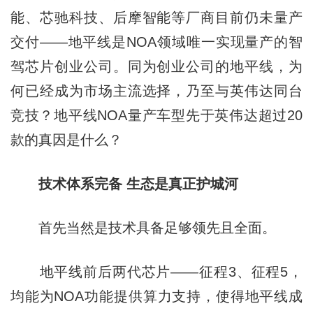
能、芯驰科技、后摩智能等厂商目前仍未量产
交付——地平线是NOA领域唯一实现量产的智
驾芯片创业公司。同为创业公司的地平线，为
何已经成为市场主流选择，乃至与英伟达同台
竞技？地平线NOA量产车型先于英伟达超过20
款的真因是什么？
技术体系完备 生态是真正护城河
首先当然是技术具备足够领先且全面。
地平线前后两代芯片——征程3、征程5，
均能为NOA功能提供算力支持，使得地平线成