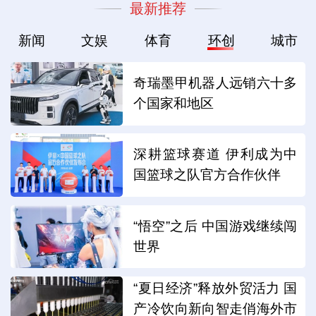
最新推荐
新闻
文娱
体育
环创
城市
奇瑞墨甲机器人远销六十多
个国家和地区
深耕篮球赛道 伊利成为中
国篮球之队官方合作伙伴
“悟空”之后 中国游戏继续闯
世界
“夏日经济”释放外贸活力 国
产冷饮向新向智走俏海外市