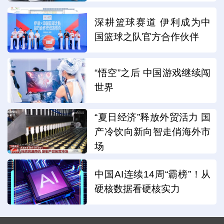
深耕篮球赛道 伊利成为中
国篮球之队官方合作伙伴
“悟空”之后 中国游戏继续闯
世界
“夏日经济”释放外贸活力 国
产冷饮向新向智走俏海外市
场
中国AI连续14周“霸榜”！从
硬核数据看硬核实力