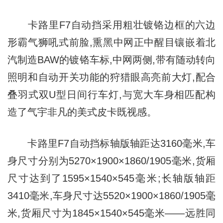
卡路里F7自动挡采用粗壮镀铬边框的六边
形霸气狮吼式前脸,熏黑中网正中醒目镶嵌着北
汽制造BAW的镀铬车标,中网两侧,带有随动转向
照明和自动开关功能的狩猎眼高亮前大灯,配合
叠羽式双U型日间行车灯,与宽大车身相匹配构
造了气宇非凡的美式皮卡既视感。
卡路里F7自动挡标轴版轴距达3160毫米,车
身尺寸分别为5270×1900×1860/1905毫米,货厢
尺寸达到了1595×1540×545毫米;长轴版轴距
3410毫米,车身尺寸达5520×1900×1860/1905毫
米,货厢尺寸为1845×1540×545毫米——远胜同