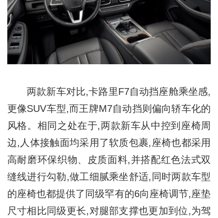
两款新车对比,卡路里F7自动挡座舱乘坐感,
更像SUV车型,而王牌M7自动挡则偏向轿车化的
风格。相同之处在于,两款新车从中控到座椅周
边,人体接触面均采用了软质包裹,座椅也都采用
高耐磨环保织物、皮质面料,并搭配红色法式双
缝线进行勾勒,做工细腻乘坐舒适,同时两款车型
的座椅也都提供了同级罕有的6向座椅调节,座垫
尺寸相比同级更长,对腿部支撑也更加到位,为驾