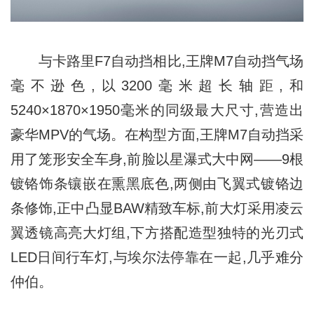
与卡路里F7自动挡相比,王牌M7自动挡气场
毫不逊色,以3200毫米超长轴距,和
5240×1870×1950毫米的同级最大尺寸,营造出
豪华MPV的气场。在构型方面,王牌M7自动挡采
用了笼形安全车身,前脸以星瀑式大中网——9根
镀铬饰条镶嵌在熏黑底色,两侧由飞翼式镀铬边
条修饰,正中凸显BAW精致车标,前大灯采用凌云
翼透镜高亮大灯组,下方搭配造型独特的光刃式
LED日间行车灯,与埃尔法停靠在一起,几乎难分
仲伯。