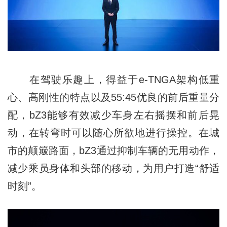
在驾驶乐趣上，得益于e-TNGA架构低重
⼼、高刚性的特点以及55:45优良的前后重量分
配，bZ3能够有效减少车身左右摇摆和前后晃
动，在转弯时可以随心所欲地进行操控。在城
市的颠簸路面，bZ3通过抑制⻋辆的⽆⽤动作，
减少乘员身体和头部的移动，为用户打造“舒适
时刻”。