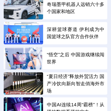
奇瑞墨甲机器人远销六十多
个国家和地区
深耕篮球赛道 伊利成为中
国篮球之队官方合作伙伴
“悟空”之后 中国游戏继续闯
世界
“夏日经济”释放外贸活力 国
产冷饮向新向智走俏海外市
场
中国AI连续14周“霸榜”！从