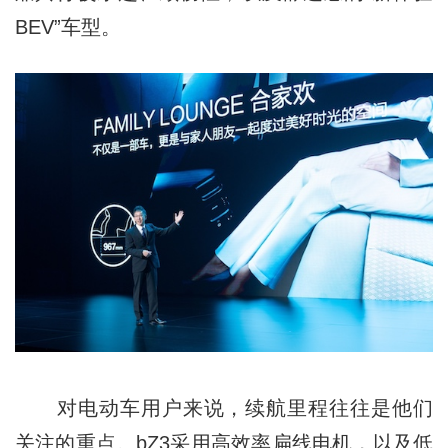
BEV”车型。
对电动⻋⽤户来说，续航⾥程往往是他们
关注的重点。bZ3采⽤高效率扁线电机，以及低