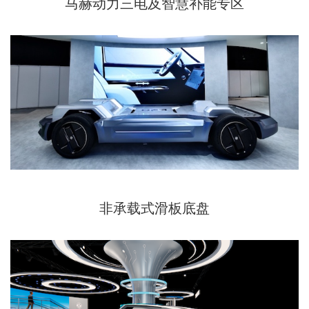
马赫动力三电及智慧补能专区
非承载式滑板底盘