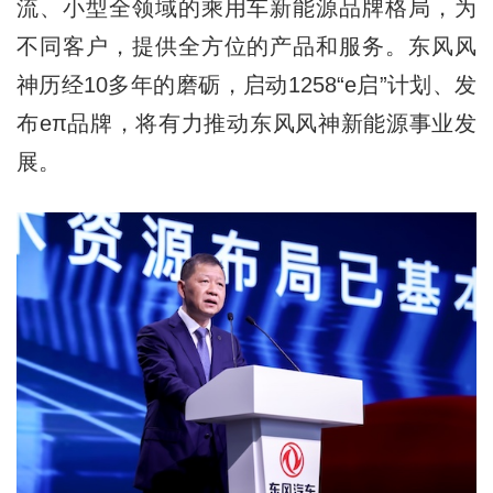
流、小型全领域的乘用车新能源品牌格局，为
不同客户，提供全方位的产品和服务。东风风
神历经10多年的磨砺，启动1258“e启”计划、发
布eπ品牌，将有力推动东风风神新能源事业发
展。