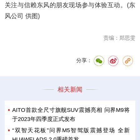
关注与信赖东风的朋友现场参与体验互动。(东
风公司 供图)
责编：郑思雯
分享：
相关新闻
AITO首款全尺寸旗舰SUV震撼亮相 问界M9将
于2023年四季度正式发布
“双智天花板”问界M5智驾版震撼登场 全新
HUAWEI ADS 2.0重磅首发