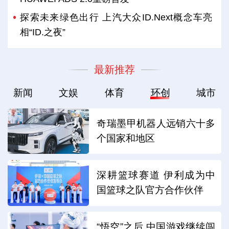
探索未来绿色出行 上汽大众ID.Next概念车亮
相“ID.之夜”
最新推荐
新闻
文娱
体育
环创
城市
奇瑞墨甲机器人远销六十多
个国家和地区
深耕篮球赛道 伊利成为中
国篮球之队官方合作伙伴
“悟空”之后 中国游戏继续闯