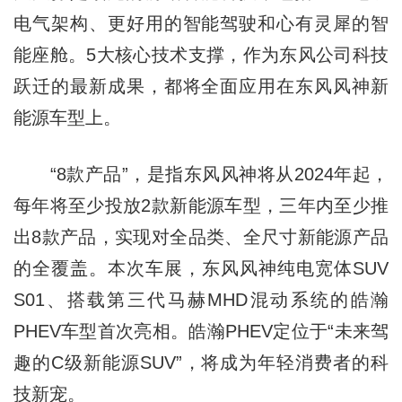
电气架构、更好用的智能驾驶和心有灵犀的智
能座舱。5大核心技术支撑，作为东风公司科技
跃迁的最新成果，都将全面应用在东风风神新
能源车型上。
“8款产品”，是指东风风神将从2024年起，
每年将至少投放2款新能源车型，三年内至少推
出8款产品，实现对全品类、全尺寸新能源产品
的全覆盖。本次车展，东风风神纯电宽体SUV
S01、搭载第三代马赫MHD混动系统的皓瀚
PHEV车型首次亮相。皓瀚PHEV定位于“未来驾
趣的C级新能源SUV”，将成为年轻消费者的科
技新宠。