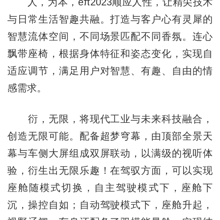
人，为本，eπ2023顺应人性，让精尖技术
与日常生活智趣共融。打造与客户心有灵犀的
智慧流体空间，不同场景匹配不同香氛。连心
飘带座椅，根据身体特征和姿态变化，实现自
适应调节，满足用户对智慧、有趣、自由的情
感需求。
衍，无限，将现代工业与未来科技融合，
创造无限可能。配备超梦穹幕，由顶部全景天
幕与车侧大屏组成双屏联动，以满级的视听体
验，衍生出无限乐趣！在驾驭方面，可以实现
座舱随模式切换，自主驾驶模式下，座舱下
沉，操控自如；自动驾驶模式下，座舱升起，