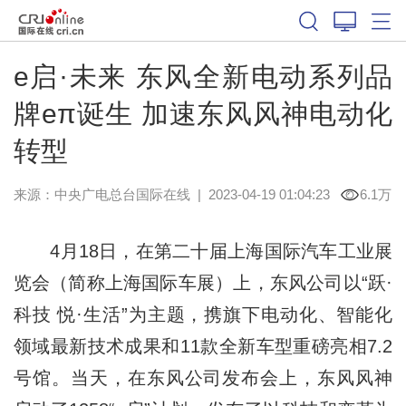
e启·未来 东风全新电动系列品
牌eπ诞生 加速东风风神电动化
转型
来源：
中央广电总台国际在线
|
2023-04-19 01:04:23
6.1万
4月18日，在第二十届上海国际汽车工业展
览会（简称上海国际车展）上，东风公司以“跃·
科技 悦·生活”为主题，携旗下电动化、智能化
领域最新技术成果和11款全新车型重磅亮相7.2
号馆。当天，在东风公司发布会上，东风风神