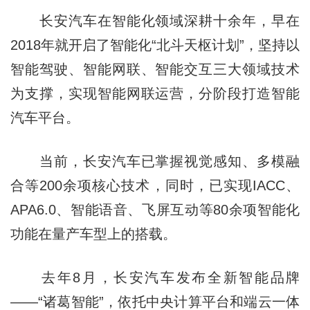
长安汽车在智能化领域深耕十余年，早在
2018年就开启了智能化“北斗天枢计划”，坚持以
智能驾驶、智能网联、智能交互三大领域技术
为支撑，实现智能网联运营，分阶段打造智能
汽车平台。
当前，长安汽车已掌握视觉感知、多模融
合等200余项核心技术，同时，已实现IACC、
APA6.0、智能语音、飞屏互动等80余项智能化
功能在量产车型上的搭载。
去年8月，长安汽车发布全新智能品牌
——“诸葛智能”，依托中央计算平台和端云一体