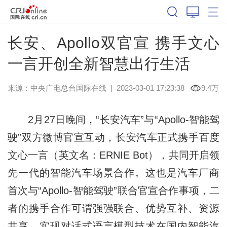
长安、Apollo双官宣 携手文心
一言开创全新智慧出行生活
来源：
中央广电总台国际在线
|
2023-03-01 17:23:38
9.4万
2月27日晚间，“长安汽车”与“Apollo-智能驾
驶”双方微博官宣互动，长安汽车正式携手百度
文心一言（英文名：ERNIE Bot），共同开启领
先一代的智能汽车场景合作。这也是汽车厂商
首次与“Apollo-智能驾驶”联合官宣合作事项，二
者的携手合作可谓强强联合、优势互补、资源
共享，实现对话式语言模型技术在国内智能汽